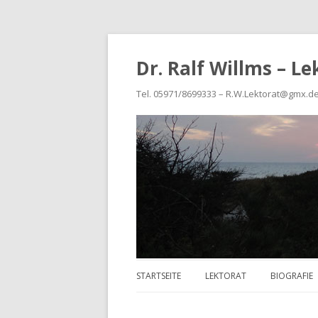
Dr. Ralf Willms – L
Tel. 05971/8699333 – R.W.Lektorat@gmx.d
STARTSEITE
LEKTORAT
BIOGRAFIE