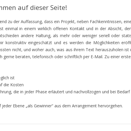
ommen auf dieser Seite!
nd zu der Auffassung, dass ein Projekt, neben Fachkenntnissen, ein
t einmal in einem wirklich offenen Kontakt und in der Absicht, d
ntschieden andere Haltung, als mehr oder weniger seriell oder stat
mir konstruktiv eingeschätzt und es werden die Möglichkeiten eröf
ssten nicht, und woher auch, was aus ihrem Text herauszuholen ist u
h gerne beraten, telefonisch oder schriftlich per E-Mail. Zu einer ers
lich ist
uf die Kosten
ührung, die in jeder Phase erläutert und nachvollzogen und bei Bedar
 auf jeder Ebene „als Gewinner“ aus dem Arrangement hervorgehen.