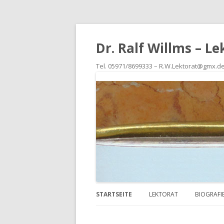
Dr. Ralf Willms – L
Tel. 05971/8699333 – R.W.Lektorat@gmx.d
STARTSEITE
LEKTORAT
BIOGRAFI